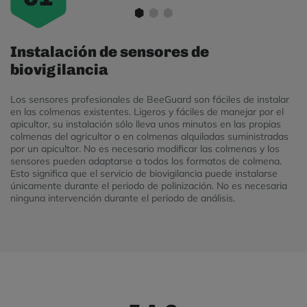
Instalación de sensores de
R
biovigilancia
d
Los sensores profesionales de BeeGuard son fáciles de instalar
En
en las colmenas existentes. Ligeros y fáciles de manejar por el
ac
apicultor, su instalación sólo lleva unos minutos en las propias
co
colmenas del agricultor o en colmenas alquiladas suministradas
es
por un apicultor. No es necesario modificar las colmenas y los
us
sensores pueden adaptarse a todos los formatos de colmena.
ín
Esto significa que el servicio de biovigilancia puede instalarse
co
únicamente durante el periodo de polinización. No es necesaria
ninguna intervención durante el periodo de análisis.