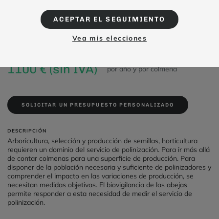
ACEPTAR EL SEGUIMIENTO
Biovigilancia polinización
Vea mis elecciones
Desde
1100 € (sin IVA)
por año y por colmena
SOLICITAR UN PRESUPUESTO PERSONALIZADO
DESCRIPCIÓN
Arboricultura, selección y producción de semillas, horticultura
requieren un dominio del servicio de polinización. Para ir más allá
de contar colmenas para una superficie de producción. Para
disponer de la población necesaria y suficiente de polinizadores y
comprender el impacto en las variaciones de producción, se
necesitan medidas objetivas. El biovigilancia de las abejas
permite responder a esta necesidad de medir el servicio de
polinización.